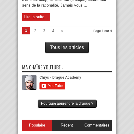
sens de la rationalité. Jamais vous ...
Lire la suite...
1
2
3
4
»
Page 1 sur 4
Tous les articles
MA CHAÎNE YOUTUBE :
Pourquoi apprendre la drague ?
Populaire
Récent
Commentaires