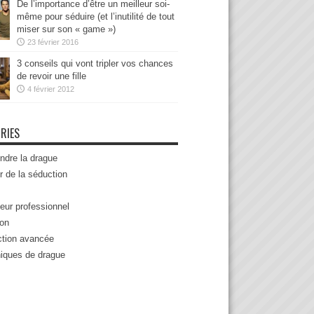
De l’importance d’être un meilleur soi-
même pour séduire (et l’inutilité de tout
miser sur son « game »)
23 février 2016
3 conseils qui vont tripler vos chances
de revoir une fille
4 février 2012
RIES
ndre la drague
r de la séduction
eur professionnel
ion
tion avancée
iques de drague