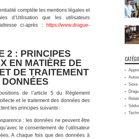
entialité complète les mentions légales et
es d’Utilisation que les utilisateurs
’adresse ci-après :
https://www.drague-
 2 : PRINCIPES
CATÉGO
X EN MATIÈRE DE
ET DE TRAITEMENT
Appre
Autou
 DONNÉES
Sexe
Dragu
ositions de l’article 5 du Règlement
Relat
ollecte et le traitement des données des
Séduc
ctent les principes suivants :
Techn
ransparence : les données ne peuvent être
 qu’avec le consentement de l’utilisateur
nnées. A chaque fois que des données à