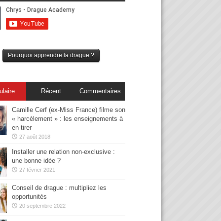
Pourquoi apprendre la drague ?
ulaire
Récent
Commentaires
Camille Cerf (ex-Miss France) filme son
« harcèlement » : les enseignements à
en tirer
27 août 2018
Installer une relation non-exclusive :
une bonne idée ?
27 février 2021
Conseil de drague : multipliez les
opportunités
20 septembre 2022