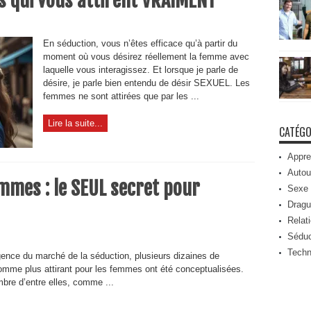
es qui vous attirent VRAIMENT
En séduction, vous n’êtes efficace qu’à partir du
moment où vous désirez réellement la femme avec
laquelle vous interagissez. Et lorsque je parle de
désire, je parle bien entendu de désir SEXUEL. Les
femmes ne sont attirées que par les ...
Lire la suite...
CATÉGO
Appre
Autou
mes : le SEUL secret pour
Sexe
Dragu
Relat
Séduc
Techn
ence du marché de la séduction, plusieurs dizaines de
homme plus attirant pour les femmes ont été conceptualisées.
bre d’entre elles, comme ...