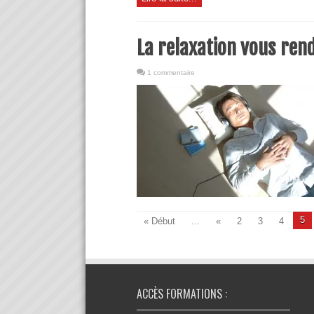
La relaxation vous ren
1 commentaire
5
« Début
...
«
2
3
4
ACCÈS FORMATIONS :