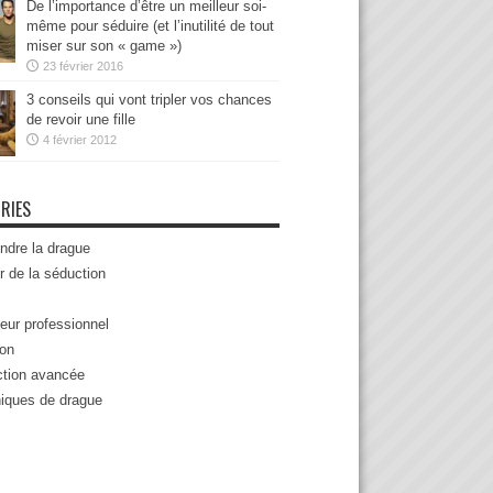
De l’importance d’être un meilleur soi-
même pour séduire (et l’inutilité de tout
miser sur son « game »)
23 février 2016
3 conseils qui vont tripler vos chances
de revoir une fille
4 février 2012
RIES
ndre la drague
r de la séduction
eur professionnel
ion
tion avancée
iques de drague