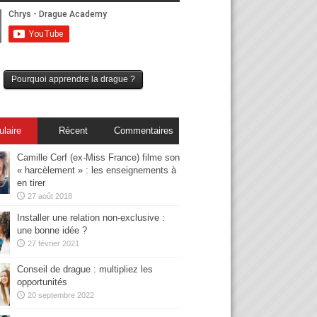
Pourquoi apprendre la drague ?
ulaire
Récent
Commentaires
Camille Cerf (ex-Miss France) filme son
« harcèlement » : les enseignements à
en tirer
27 août 2018
Installer une relation non-exclusive :
une bonne idée ?
27 février 2021
Conseil de drague : multipliez les
opportunités
20 septembre 2022