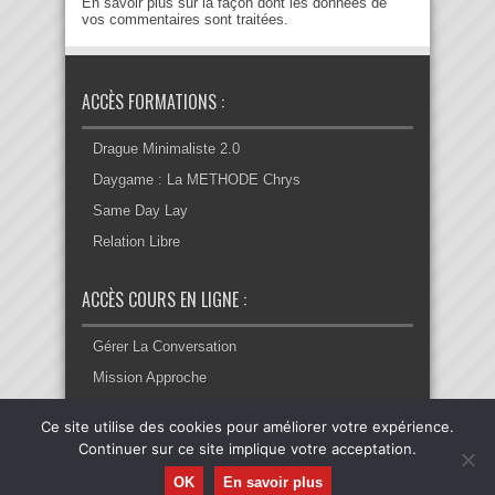
En savoir plus sur la façon dont les données de
vos commentaires sont traitées
.
ACCÈS FORMATIONS :
Drague Minimaliste 2.0
Daygame : La METHODE Chrys
Same Day Lay
Relation Libre
ACCÈS COURS EN LIGNE :
Gérer La Conversation
Mission Approche
Ce site utilise des cookies pour améliorer votre expérience.
Continuer sur ce site implique votre acceptation.
© Copyright 2022, Tout Droit Réservé. -
Conditions
OK
En savoir plus
Générales d'Utilisation
. -
Conditions Générales de Vente
. -