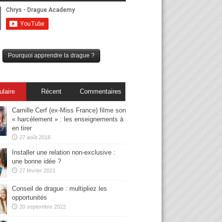
Pourquoi apprendre la drague ?
ulaire
Récent
Commentaires
Camille Cerf (ex-Miss France) filme son
« harcèlement » : les enseignements à
en tirer
27 août 2018
Installer une relation non-exclusive :
une bonne idée ?
27 février 2021
Conseil de drague : multipliez les
opportunités
20 septembre 2022