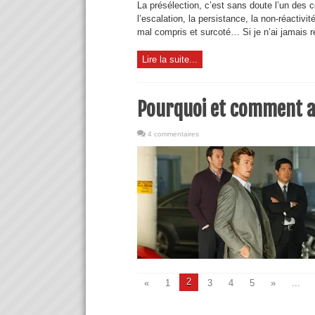
La présélection, c’est sans doute l’un des 
l’escalation, la persistance, la non-réactivit
mal compris et surcoté… Si je n’ai jamais 
Lire la suite...
Pourquoi et comment a
4 commentaires
2
«
1
3
4
5
»
...