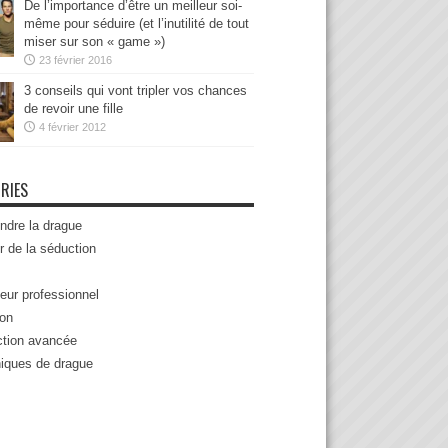
De l’importance d’être un meilleur soi-
même pour séduire (et l’inutilité de tout
miser sur son « game »)
23 février 2016
3 conseils qui vont tripler vos chances
de revoir une fille
4 février 2012
RIES
ndre la drague
r de la séduction
eur professionnel
ion
tion avancée
iques de drague