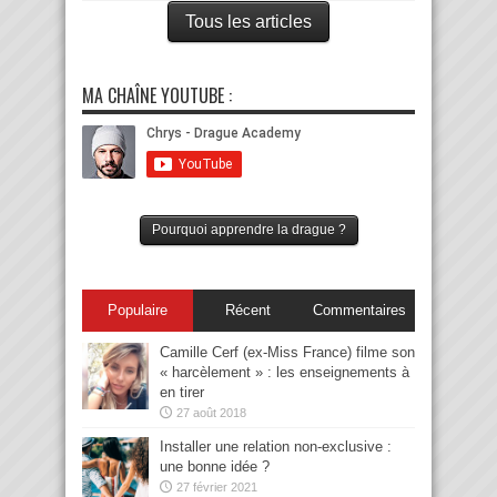
Tous les articles
MA CHAÎNE YOUTUBE :
Pourquoi apprendre la drague ?
Populaire
Récent
Commentaires
Camille Cerf (ex-Miss France) filme son
« harcèlement » : les enseignements à
en tirer
27 août 2018
Installer une relation non-exclusive :
une bonne idée ?
27 février 2021