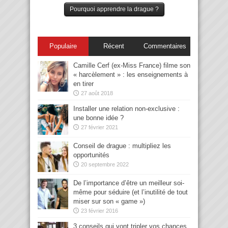
Pourquoi apprendre la drague ?
Populaire
Récent
Commentaires
Camille Cerf (ex-Miss France) filme son
« harcèlement » : les enseignements à
en tirer
27 août 2018
Installer une relation non-exclusive :
une bonne idée ?
27 février 2021
Conseil de drague : multipliez les
opportunités
20 septembre 2022
De l’importance d’être un meilleur soi-
même pour séduire (et l’inutilité de tout
miser sur son « game »)
23 février 2016
3 conseils qui vont tripler vos chances