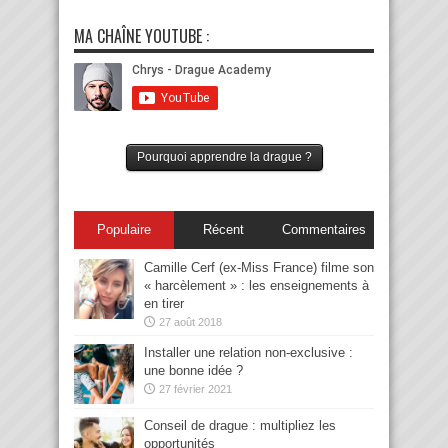
MA CHAÎNE YOUTUBE :
Pourquoi apprendre la drague ?
Populaire
Récent
Commentaires
Camille Cerf (ex-Miss France) filme son
« harcèlement » : les enseignements à
en tirer
27 août 2018
Installer une relation non-exclusive :
une bonne idée ?
27 février 2021
Conseil de drague : multipliez les
opportunités