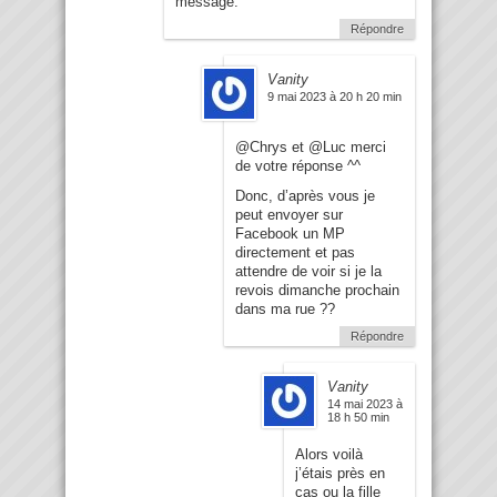
message.
Répondre
Vanity
9 mai 2023 à 20 h 20 min
@Chrys et @Luc merci
de votre réponse ^^
Donc, d’après vous je
peut envoyer sur
Facebook un MP
directement et pas
attendre de voir si je la
revois dimanche prochain
dans ma rue ??
Répondre
Vanity
14 mai 2023 à
18 h 50 min
Alors voilà
j’étais près en
cas ou la fille