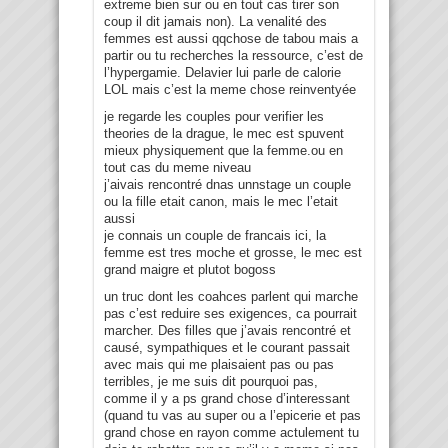
extreme bien sur ou en tout cas tirer son
coup il dit jamais non). La venalité des
femmes est aussi qqchose de tabou mais a
partir ou tu recherches la ressource, c’est de
l’hypergamie. Delavier lui parle de calorie
LOL mais c’est la meme chose reinventyée
je regarde les couples pour verifier les
theories de la drague, le mec est spuvent
mieux physiquement que la femme.ou en
tout cas du meme niveau
j’aivais rencontré dnas unnstage un couple
ou la fille etait canon, mais le mec l’etait
aussi
je connais un couple de francais ici, la
femme est tres moche et grosse, le mec est
grand maigre et plutot bogoss
un truc dont les coahces parlent qui marche
pas c’est reduire ses exigences, ca pourrait
marcher. Des filles que j’avais rencontré et
causé, sympathiques et le courant passait
avec mais qui me plaisaient pas ou pas
terribles, je me suis dit pourquoi pas,
comme il y a ps grand chose d’interessant
(quand tu vas au super ou a l’epicerie et pas
grand chose en rayon comme actulement tu