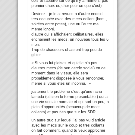
dois te rabattre sur ce qu’il y a meme si pas
premier choix ou,cher pour ce que c’est)
Devinez : je le ai revues a d’autre endroit
tres occupée avec des mecs collant (bars ,
soirées entre potes), une ou l’autre ma
meme ignoré.
d’autre qui s’affichaient celibataires, elles
enchainent les mecs, un nouveau tous les 6
mois
Trop de chasseurs chassent trop peu de
gibier…
« Si vous lui plaisez et qu’elle n’a pas
d’autres mecs (de son cercle social) en ce
moment dans le viseur, elle sera
probablement disposée à vous rencontrer,
même si vous êtes un inconnu. »
justement le probleme c’est qu’une nana
lambda (utilison le terme presentable ) qui a
une vie sociale normale et qui sort un peu, a
plein d’opportunités (beaucoup de mecs
collants) et pas rien que sur les SDR
un autre truc sur lequel j’ai pas vu d’article ,
avec les mecs sur le coup et tres collants
on fait comment, quand tu veux approcher