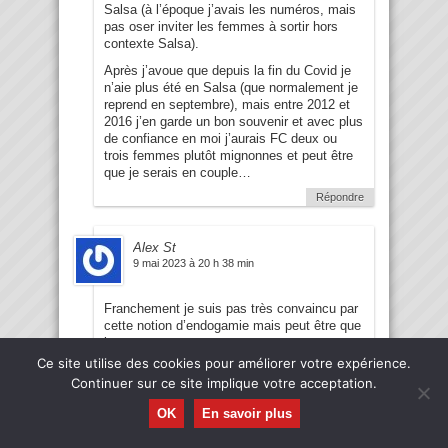
Salsa (à l’époque j’avais les numéros, mais
pas oser inviter les femmes à sortir hors
contexte Salsa).
Après j’avoue que depuis la fin du Covid je
n’aie plus été en Salsa (que normalement je
reprend en septembre), mais entre 2012 et
2016 j’en garde un bon souvenir et avec plus
de confiance en moi j’aurais FC deux ou
trois femmes plutôt mignonnes et peut être
que je serais en couple…
Répondre
Alex St
9 mai 2023 à 20 h 38 min
Franchement je suis pas très convaincu par
cette notion d’endogamie mais peut être que
je me trompe.
C’est vrai que les gens se rencontrent
Ce site utilise des cookies pour améliorer votre expérience.
beaucoup avec des proches de leur cercle
Continuer sur ce site implique votre acceptation.
social ( travail, connaissance) mais ça a
toujours existé. Dans tous les cas ça
OK
En savoir plus
change rien pour les gens comme nous,
Les filles sont ou sont devenus hypergame