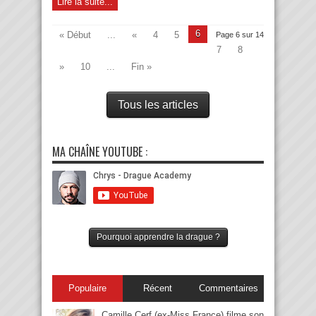
Lire la suite...
6
« Début
...
«
4
5
Page 6 sur 14
7
8
»
10
...
Fin »
Tous les articles
MA CHAÎNE YOUTUBE :
Pourquoi apprendre la drague ?
Populaire
Récent
Commentaires
Camille Cerf (ex-Miss France) filme son